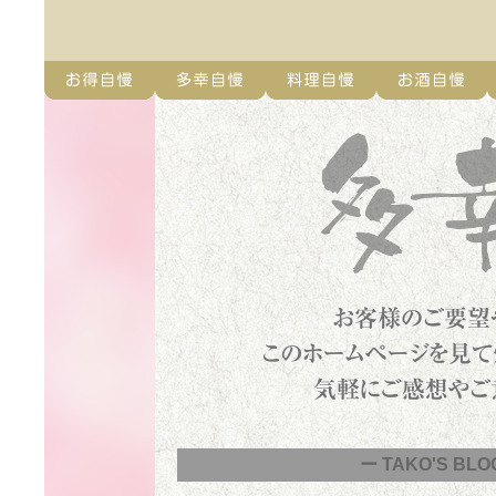
ー TAKO'S BLO