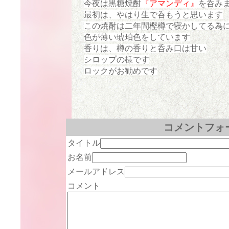
今夜は黒糖焼酎
『アマンディ』
を呑み
最初は、やはり生で呑もうと思います
この焼酎は二年間樫樽で寝かしてる為
色が薄い琥珀色をしています
香りは、樽の香りと呑み口は甘い
シロップの様です
ロックがお勧めです
コメントフォ
タイトル
お名前
メールアドレス
コメント