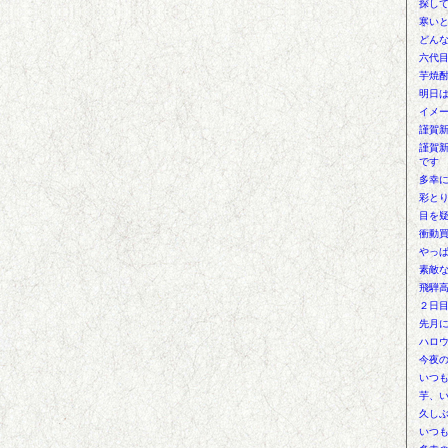
探し
寒い
どん
六代
芋焼
明日は
イメ
謹賀
謹賀
です
多幸
彩と
目を
衝動
やっ
素敵
飛騨
２日
先月
ハロ
今夜
いつ
芋、
久し
いつ