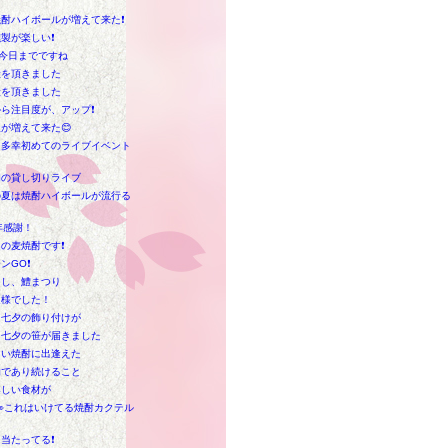
酎ハイボールが増えて来た❗
製が楽しい❗
今日までですね
産を頂きました
産を頂きました
ら注目度が、アップ❗
が増えて来た😊
は多幸初めてのライブイベント
た
初の貸し切りライブ
の夏は焼酎ハイボールが流行る
年感謝！
の麦焼酎です❗
ンGO❗
くし、鱧まつり
走様でした！
も七夕の飾り付けが
も七夕の笹が届きました
しい焼酎に出逢えた
的であり続けること
楽しい食材が
👀これはいけてる焼酎カクテル
当たってる❗