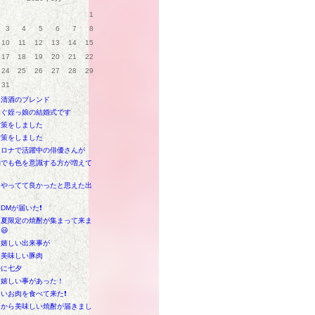
1
3
4
5
6
7
8
10
11
12
13
14
15
17
18
19
20
21
22
24
25
26
27
28
29
31
と清酒のブレンド
すぐ姪っ娘の結婚式です
対策をしました
対策をしました
セロナで活躍中の俳優さんが
物でも色を意識する方が増えて
をやってて良かったと思えた出
DMが届いた❗
も夏限定の焼酎が集まって来ま
😃
も嬉しい出来事が
に美味しい豚肉
ルに七夕
は嬉しい事があった！
いお肉を食べて来た❗
島から美味しい焼酎が届きまし