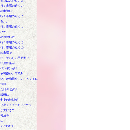
のタコはおいしいょ♡
も行く市場の近くの
ての出逢い
も行く市場の近くに
しら。。
も行く市場の近くに
生び〜
日のお祝いに
も行く市場の近くに
も行く市場の近くの
もの市場で
りに、芋らしい芋焼酎に
しい夏野菜が
にペンギンが！
チャ可愛い、芋焼酎！！
ないこか梅田会」のイベントに
の短冊
れた日の七夕☆
の短冊に
も七夕の時期が
り夏メニューだょ(*^^*)
トが大好きで
も梅酒を
見に
モンとわたし