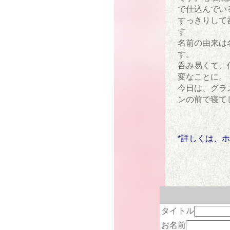
で仕込んでい
すっきりして
す
名前の由来は
す。
呑み易くて、
変なことに。
今日は、グラ
ンの前で寝て
*詳しくは、
タイトル
お名前