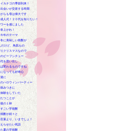
もイカナゴの季節到来！
と出会いが交差する時期
ながらも母は偉大です
は成人式！２０代を知りたい！
パワーを感じました
多幸上がれ！
と今年のテーマ
と冬に美味しい焼酎が
んだけど、鳥肌もの
ぱりクリスマスなので
出のビーフシチュー
時代を思い出し
れば変わるものですね
つになっても好奇心
友達に
日のハロウィンパーティー
は病みつきに
な体験をしていた
がたつことが
最後の１杯
はすごい芋焼酎
み焼酎が続々と
の言葉より、いまでしょ！
がえらせたい死語
また夏の芋焼酎