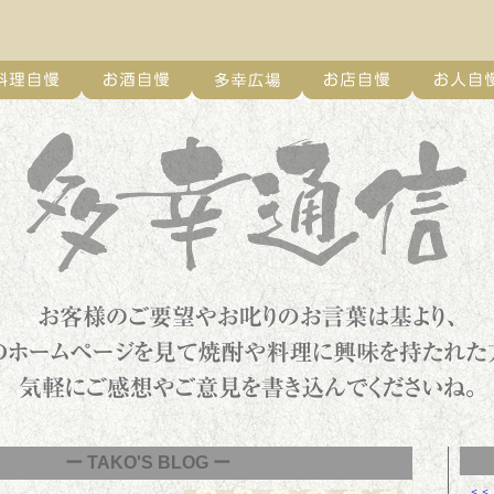
ー TAKO'S BLOG ー
＜＜