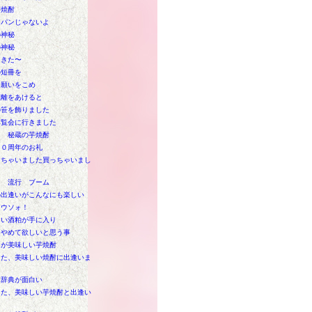
芋焼酎
ンパンじゃないよ
の神秘
の神秘
てきた〜
の短冊を
に願いをこめ
距離をあけると
の笹を飾りました
博覧会に行きました
Ｗ 秘蔵の芋焼酎
１０周年のお礼
けちゃいました買っちゃいまし
り 流行 ブーム
の出逢いがこんなにも楽しい
！ウソォ！
しい酒粕が手に入り
はやめて欲しいと思う事
クが美味しい芋焼酎
また、美味しい焼酎に出逢いま
ポ辞典が面白い
また、美味しい芋焼酎と出逢い
た