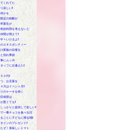
してくれてた
り寂しい❗
に何かを
は限定の焼酎が
の卒業生が
の有効利用を考えないと
仲間が増えて❗
中々いけるよ❗
てのエキスポシティー
だけ家族の自慢を
いと別れ季節
事にムッ🙎
タッフに出逢えた❗
５０代❗
うつ、お言葉を
４月はイベント月❗
入りのケーキを焼く
吸症候群は
が悪くても❗
しっかりと提供して欲しい❗
間で一番チョコを食べる日
るごとに子どもに帰る❗😅
タインのプレゼント❗
けたぞ！美味しいトマト