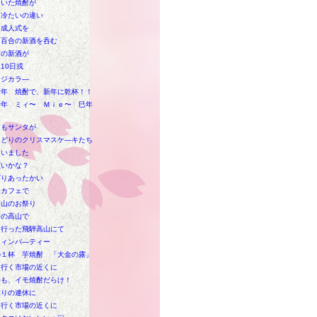
ていた焼酎が
と冷たいの違い
な成人式を
目百合の新酒を呑む
酎の新酒が
10日戎
ージカラ―
新年 焼酎で、新年に乾杯！！
新年 ミィ〜 Ｍｉｅ〜 巳年
にもサンタが
りどりのクリスマスケ―キたち
疑いました
買いかな？
ぱりあったかい
なカフェで
高山のお祭り
目の高山で
に行った飛騨高山にて
ウィンパ―ティー
の１杯 芋焼酎 「大金の露」
も行く市場の近くに
いも、イモ焼酎だらけ！
ぶりの連休に
も行く市場の近くに