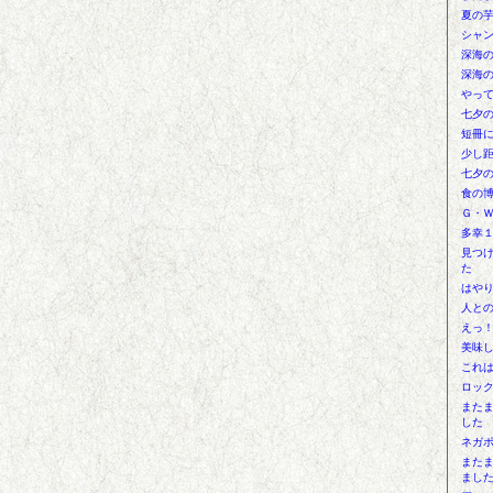
夏の
シャ
深海
深海
やっ
七夕
短冊
少し
七夕
食の
Ｇ・
多幸
見つ
た
はや
人と
えっ
美味
これ
ロッ
また
した
ネガ
また
まし