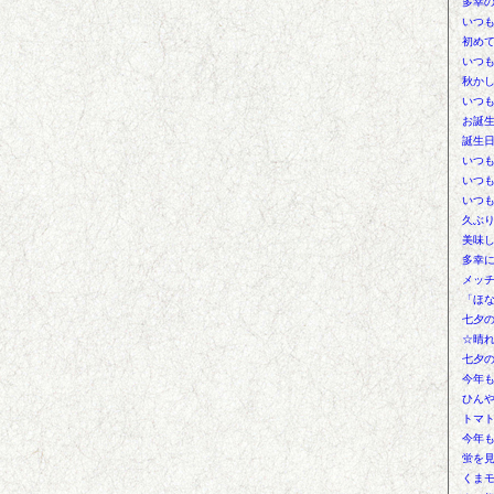
多幸
いつ
初め
いつ
秋か
いつ
お誕
誕生
いつ
いつ
いつ
久ぶ
美味
多幸
メッ
「ほ
七夕
☆晴
七夕
今年
ひんや
トマ
今年
蛍を
くま