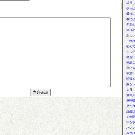
成長
やっぱ
最後
春に
多幸
休日
新しい
これは
初め
少し
出逢
些細な
良いス
卒業❗
頑張る
胸を
３月、
酒粕
無呼
見た目
焼酎は
１年
年を取
バレン
みつ