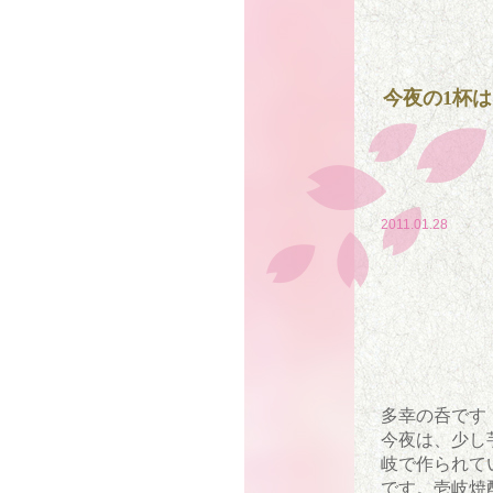
今夜の1杯は
2011.01.28
多幸の呑です
今夜は、少し
岐で作られて
です。壱岐焼