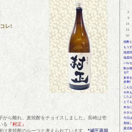
2
9
16
コレ!
23
30
焼酎
もう
地震
地震
バル
飲み
る⁉
多幸
来事❗
こんな
今年
したよ
とて
本当
ホタ
芋から離れ、麦焼酎をチョイスしました。長崎は壱
今日
美味し
いる
『村正』
鹿児
酎は麦焼酎のルーツと考えられています。
*減圧蒸留