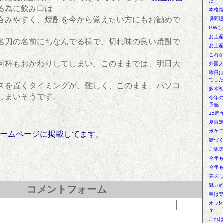
た
る為に飲み口は
本格焼
呑みやすく、焼酎を今から覚えたい方にもお勧めで
瞬間燻
GWも
お土
名刀の名前にちなんでる様で、切れ味の良い焼酎で
お土
これか
何杯もおかわりしてしまい、このままでは、明日大
外国人
昨日
でし
スを置くタイミングが、難しく、このまま、パソコ
多幸
しまいそうです。
今年
予感
15周
夏限定
ポケモ
ホームページに掲載してます。
鱧づ
ご馳
今年
今年
美味
魅力
コメントフォーム
春は
オッ❗
🍷
これは