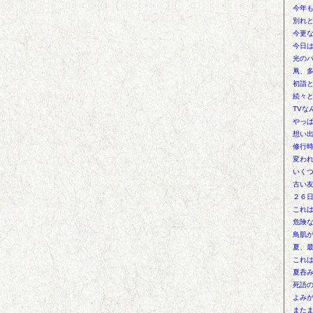
今年
別れ
今更
今日
光の
凧、
初詣
続々
TVな
やっ
想い
修行
変わ
いく
古い
２６
これ
危険
鳥肌
夏、
これ
夏呑
死語
よみ
また