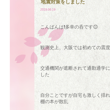
地震対策をしました
2018.06.19
こんばんは❗多幸の呑です😊
観測史上、大阪では初めての震度
交通機関が遮断されて通勤通学
した
自分ことですが自宅も激しく揺
棚の本が散乱