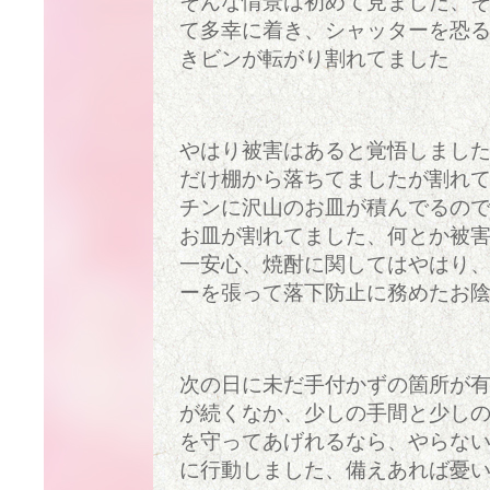
そんな情景は初めて見ました、
て多幸に着き、シャッターを恐る
きビンが転がり割れてました
やはり被害はあると覚悟しました
だけ棚から落ちてましたが割れ
チンに沢山のお皿が積んでるので
お皿が割れてました、何とか被
一安心、焼酎に関してはやはり
ーを張って落下防止に務めたお
次の日に未だ手付かずの箇所が
が続くなか、少しの手間と少し
を守ってあげれるなら、やらな
に行動しました、備えあれば憂い