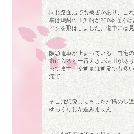
同じ路面店でも被害があり、こ
幸は焼酎の１升瓶が200本近く
イクを飛ばしました、道中には
阪急電車が止まっている、自宅
市に入ると一番大きい淀川があ
ってます、交通量は通常でも多
滞で
そこは想像してましたが橋の歩
ゆっくりしか進みません