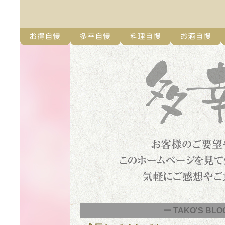
ー TAKO'S BLO