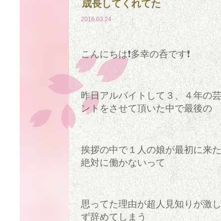
成長してくれてた
2016.03.24
こんにちは❗多幸の呑です❗
昨日アルバイトして３、４年の
ントをさせて頂いた中で最後の
挨拶の中で１人の娘が最初に来
絶対に働かないって
思ってた理由が超人見知りが激
ず辞めてしまう