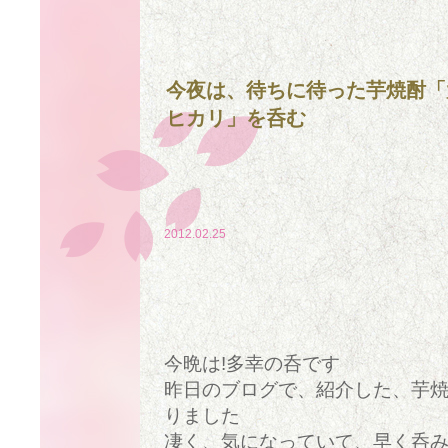
今夜は、待ちに待った芋焼酎
ヒカリ」を呑む
2012.02.25
今晩は!多幸の呑です
昨日のブログで、紹介した、芋
りました
凄く、気になっていて、早く呑