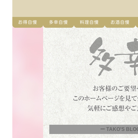
ー TAKO'S BLO