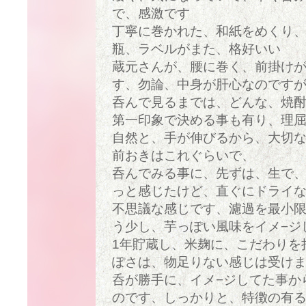
で、感激です
丁寧に巻かれた、和紙をめくり
瓶、ラベルがまた、格好いい
蔵元さんが、腰に巻く、前掛け
す、勿論、中身が肝心なのです
呑んで見るまでは、どんな、焼
第一印象で決める事も有り、理
自然と、手が伸びるから、大切
前おきはこれぐらいで、
呑んでみる事に、先ずは、生で
っと感じたけど、直ぐにドライ
不思議な感じです、濾過を最小
う少し、芋っぽい風味をイメ−ジ
1年貯蔵し、米麹に、こだわりを
ぽさは、物足りない感じは受け
呑が勝手に、イメ−ジしてた事か
のです、しっかりと、特徴の有