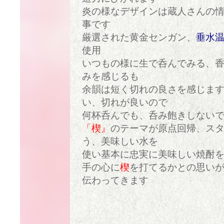
炎の様なデザインは蔵人さんの
事です
厳選された黄金センガン、
垂水
使用
いつもの様に生で呑んでみる、
みを感じるも
余韻は短く切れの良さを感じま
い、切れが良いので
何杯呑んでも、呑み飽きしない
「楔』
のテーマが原点回帰、ス
う、美味しい水を
使い基本に忠実に美味しい焼酎
手の心に
楔
を打てるかとの思い
伝わってきます