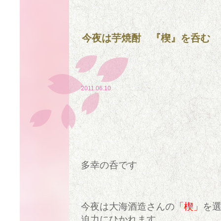
今夜は芋焼酎 『楔』を呑む
2011.06.10
多幸の呑です
今夜は大海酒造さんの
「楔」
を
迫力にひかれます