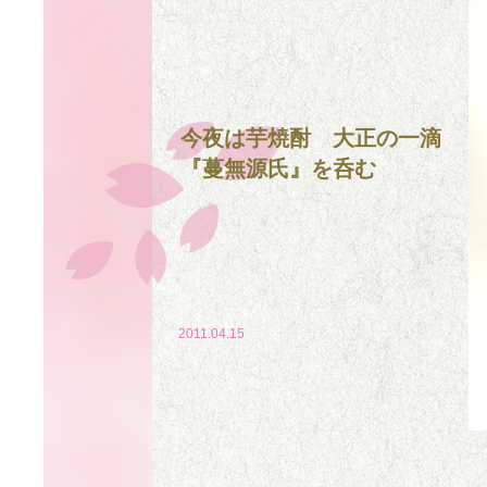
今夜は芋焼酎 大正の一滴
『蔓無源氏』を呑む
2011.04.15