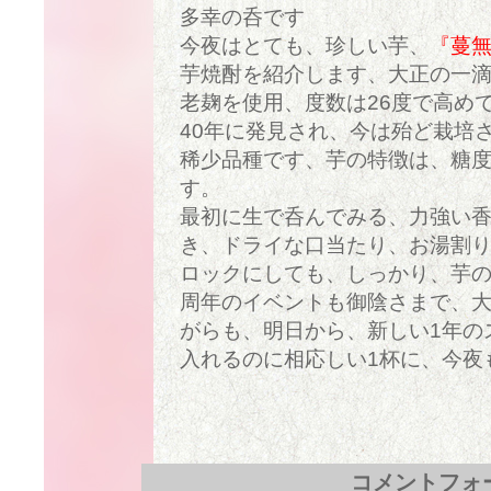
多幸の呑です
今夜はとても、珍しい芋、
『蔓
芋焼酎を紹介します、大正の一
老麹を使用、度数は26度で高め
40年に発見され、今は殆ど栽培
稀少品種です、芋の特徴は、糖
す。
最初に生で呑んでみる、力強い
き、ドライな口当たり、お湯割
ロックにしても、しっかり、芋
周年のイベントも御陰さまで、
がらも、明日から、新しい1年の
入れるのに相応しい1杯に、今夜
コメントフォ