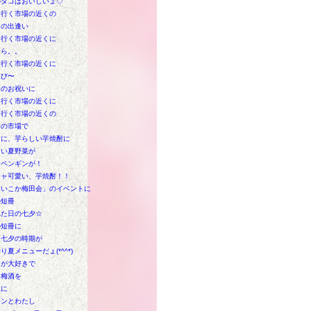
のタコはおいしいょ♡
も行く市場の近くの
ての出逢い
も行く市場の近くに
しら。。
も行く市場の近くに
生び〜
日のお祝いに
も行く市場の近くに
も行く市場の近くの
もの市場で
りに、芋らしい芋焼酎に
しい夏野菜が
にペンギンが！
チャ可愛い、芋焼酎！！
ないこか梅田会」のイベントに
の短冊
れた日の七夕☆
の短冊に
も七夕の時期が
り夏メニューだょ(*^^*)
トが大好きで
も梅酒を
見に
モンとわたし