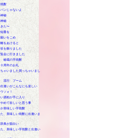
芋焼酎
ンパンじゃないよ
の神秘
の神秘
てきた〜
の短冊を
に願いをこめ
距離をあけると
の笹を飾りました
博覧会に行きました
Ｗ 秘蔵の芋焼酎
１０周年のお礼
けちゃいました買っちゃいまし
り 流行 ブーム
の出逢いがこんなにも楽しい
！ウソォ！
しい酒粕が手に入り
はやめて欲しいと思う事
クが美味しい芋焼酎
また、美味しい焼酎に出逢いま
ポ辞典が面白い
また、美味しい芋焼酎と出逢い
た