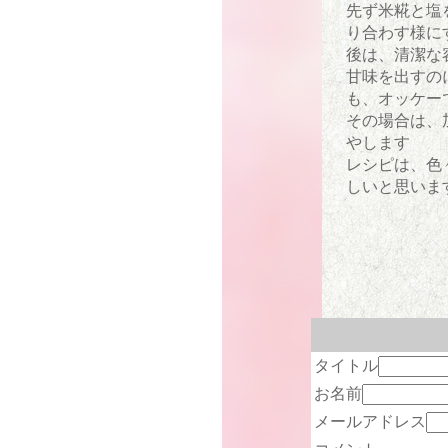
先ず米糀と塩
り合わす様に
後は、清潔な
甘味を出すの
も、オッケー
その場合は、
やします
レシピは、色
しいと思いま
タイトル
お名前
メールアドレス