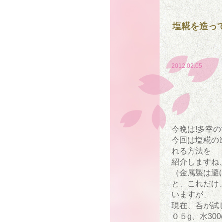
塩糀を造っ
2012.02.05
今晩は!多幸
今回は塩糀の
れる方法を
紹介しますね
（金属製は避
と、これだけ
いますが、
現在、呑が試
０５g、水300