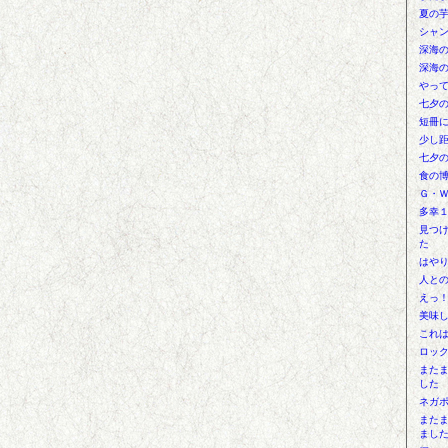
夏の
シャ
深海
深海
やっ
七夕
短冊
少し
七夕
食の
Ｇ・
多幸
見つ
た
はや
人と
えっ
美味
これ
ロッ
また
した
ネガ
また
まし