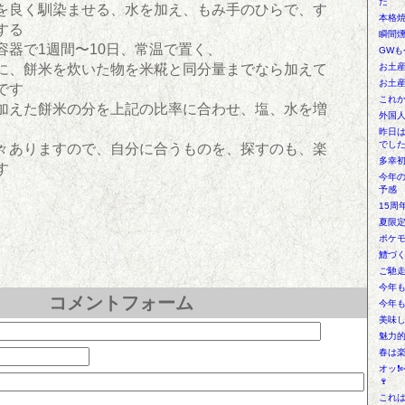
た
を良く馴染ませる、水を加え、もみ
手のひらで、す
本格焼
する
瞬間燻
容器で1週間〜10日、常温で置く、
GWも
に、餅米を炊いた物を米糀と同分量までなら加えて
お土
お土
です
これか
加えた餅米の分を上記の比率に合わせ、塩、水を増
外国人
昨日
でし
々ありますので、自分に合うものを、探すのも、楽
多幸
す
今年
予感
15周
夏限定
ポケモ
鱧づ
ご馳
今年
コメントフォーム
今年
美味
魅力
春は
オッ❗
🍷
これは