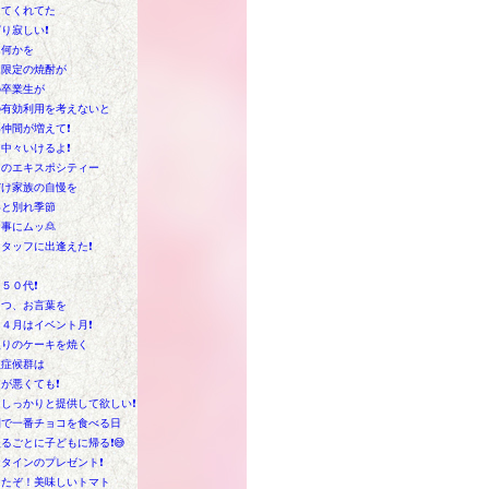
してくれてた
り寂しい❗
に何かを
は限定の焼酎が
の卒業生が
の有効利用を考えないと
仲間が増えて❗
中々いけるよ❗
てのエキスポシティー
だけ家族の自慢を
いと別れ季節
事にムッ🙎
タッフに出逢えた❗
５０代❗
うつ、お言葉を
４月はイベント月❗
入りのケーキを焼く
吸症候群は
が悪くても❗
しっかりと提供して欲しい❗
間で一番チョコを食べる日
るごとに子どもに帰る❗😅
タインのプレゼント❗
けたぞ！美味しいトマト