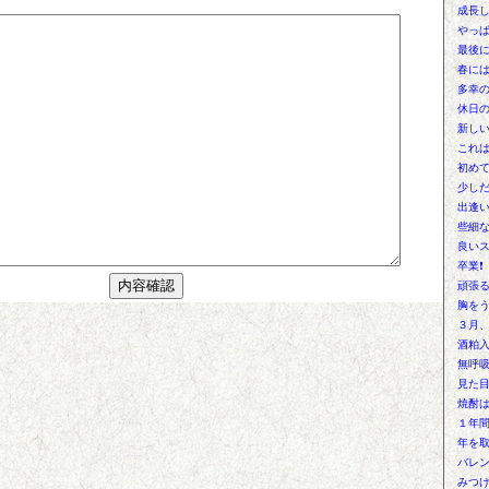
成長
やっぱ
最後
春に
多幸
休日
新しい
これは
初め
少し
出逢
些細な
良いス
卒業❗
頑張る
胸を
３月、
酒粕
無呼
見た目
焼酎は
１年
年を取
バレン
みつ