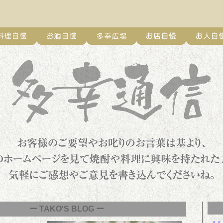
ー TAKO'S BLOG ー
＜＜