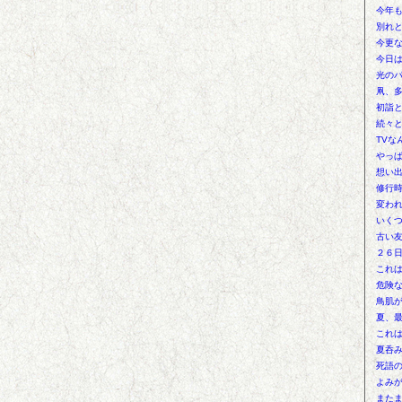
今年
別れ
今更
今日
光の
凧、
初詣
続々
TVな
やっ
想い
修行
変わ
いく
古い
２６
これ
危険
鳥肌
夏、
これ
夏呑
死語
よみ
また