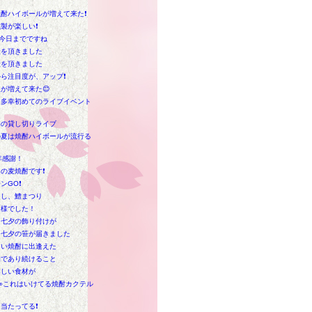
酎ハイボールが増えて来た❗
製が楽しい❗
今日までですね
産を頂きました
産を頂きました
ら注目度が、アップ❗
が増えて来た😊
は多幸初めてのライブイベント
た
初の貸し切りライブ
の夏は焼酎ハイボールが流行る
年感謝！
の麦焼酎です❗
ンGO❗
くし、鱧まつり
走様でした！
も七夕の飾り付けが
も七夕の笹が届きました
しい焼酎に出逢えた
的であり続けること
楽しい食材が
👀これはいけてる焼酎カクテル
当たってる❗