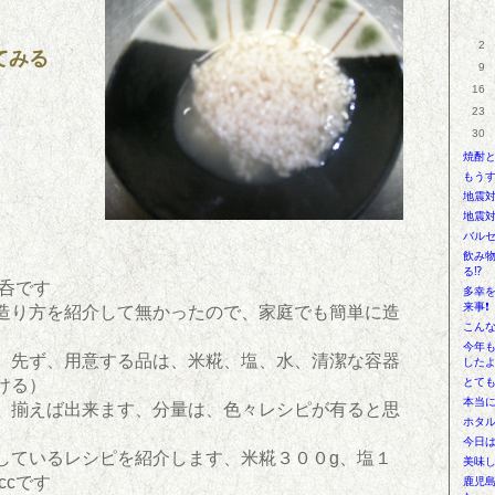
2
てみる
9
16
23
30
焼酎
もう
地震
地震
バル
飲み
る⁉
の呑です
多幸
来事❗
造り方を紹介して無かったので、家庭でも簡単に造
こんな
今年
、先ず、用意する品は、米糀、塩、水、清潔な容器
したよ
ける）
とて
本当
、揃えば出来ます、分量は、色々レシピが有ると思
ホタ
今日
しているレシピを紹介します、米糀３００g、塩１
美味し
ccです
鹿児