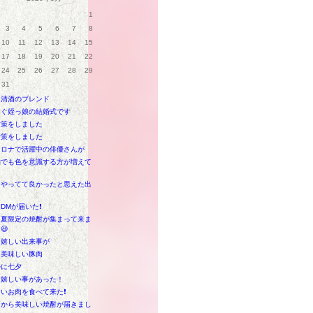
1
3
4
5
6
7
8
10
11
12
13
14
15
17
18
19
20
21
22
24
25
26
27
28
29
31
と清酒のブレンド
すぐ姪っ娘の結婚式です
対策をしました
対策をしました
セロナで活躍中の俳優さんが
物でも色を意識する方が増えて
をやってて良かったと思えた出
DMが届いた❗
も夏限定の焼酎が集まって来ま
😃
も嬉しい出来事が
に美味しい豚肉
ルに七夕
は嬉しい事があった！
いお肉を食べて来た❗
島から美味しい焼酎が届きまし