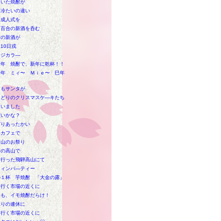
ていた焼酎が
と冷たいの違い
な成人式を
目百合の新酒を呑む
酎の新酒が
10日戎
ージカラ―
新年 焼酎で、新年に乾杯！！
新年 ミィ〜 Ｍｉｅ〜 巳年
にもサンタが
りどりのクリスマスケ―キたち
疑いました
買いかな？
ぱりあったかい
なカフェで
高山のお祭り
目の高山で
に行った飛騨高山にて
ウィンパ―ティー
の１杯 芋焼酎 「大金の露」
も行く市場の近くに
いも、イモ焼酎だらけ！
ぶりの連休に
も行く市場の近くに