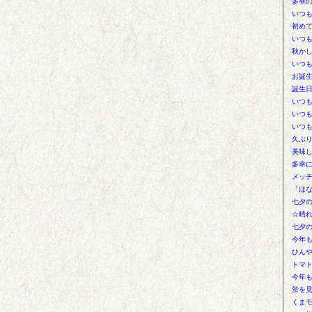
多幸
いつ
初め
いつ
秋か
いつ
お誕
誕生
いつ
いつ
いつ
久ぶ
美味
多幸
メッ
「ほ
七夕
☆晴
七夕
今年
ひんや
トマ
今年
蛍を
くま