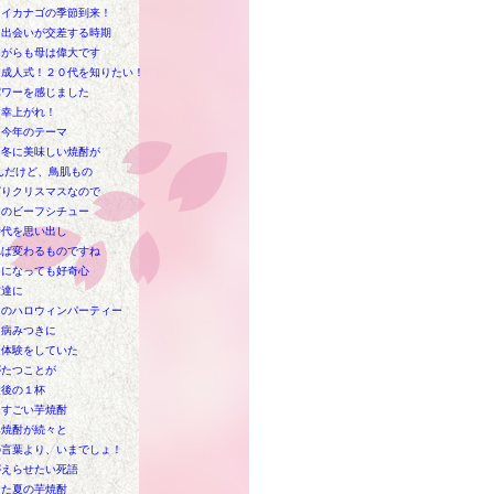
もイカナゴの季節到来！
と出会いが交差する時期
ながらも母は偉大です
は成人式！２０代を知りたい！
パワーを感じました
多幸上がれ！
と今年のテーマ
と冬に美味しい焼酎が
んだけど、鳥肌もの
ぱりクリスマスなので
出のビーフシチュー
時代を思い出し
れば変わるものですね
つになっても好奇心
友達に
日のハロウィンパーティー
は病みつきに
な体験をしていた
がたつことが
最後の１杯
はすごい芋焼酎
み焼酎が続々と
の言葉より、いまでしょ！
がえらせたい死語
また夏の芋焼酎