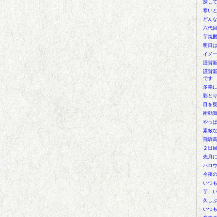
探し
寒い
どん
六代
芋焼
明日は
イメ
謹賀
謹賀
です
多幸
彩と
目を
衝動
やっ
素敵
飛騨
２日
先月
ハロ
今夜
いつ
芋、
久し
いつ