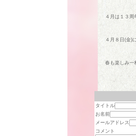
４月は１３周
４月８日(金
春も楽しみ一
タイトル
お名前
メールアドレス
コメント