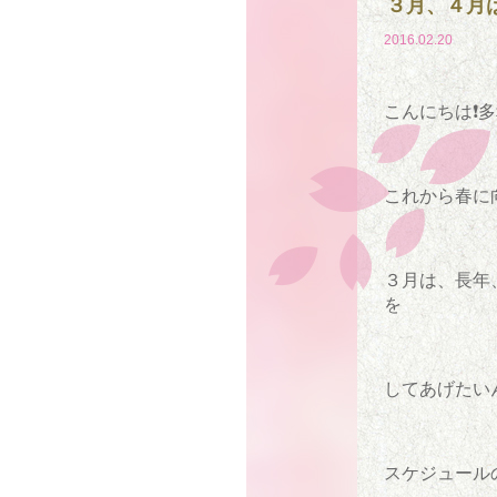
３月、４月
2016.02.20
こんにちは❗多
これから春に
３月は、長年
を
してあげたい
スケジュール