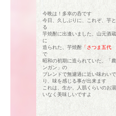
今晩は！多幸の呑です
今日、久しぶりに、これぞ、芋
る
芋焼酎に出逢いました、山元酒蔵
に
造られた、芋焼酎
「さつま五代 
で
昭和の初期に造られていた、「農
ンガン」の
ブレンドで無濾過に近い味わい
り、味を感じる事が出来ます
これは、生か、人肌くらいのお
いなく美味しいですよ