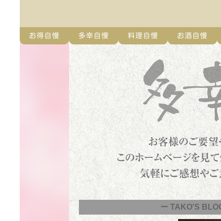
ー TAKO'S BLO