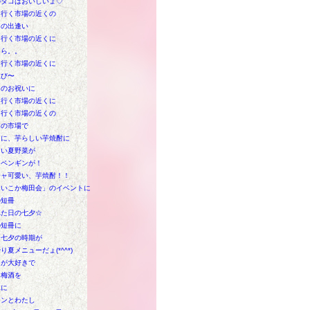
のタコはおいしいょ♡
も行く市場の近くの
ての出逢い
も行く市場の近くに
しら。。
も行く市場の近くに
生び〜
日のお祝いに
も行く市場の近くに
も行く市場の近くの
もの市場で
りに、芋らしい芋焼酎に
しい夏野菜が
にペンギンが！
チャ可愛い、芋焼酎！！
ないこか梅田会」のイベントに
の短冊
れた日の七夕☆
の短冊に
も七夕の時期が
り夏メニューだょ(*^^*)
トが大好きで
も梅酒を
見に
モンとわたし