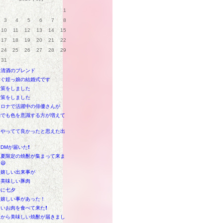
1
3
4
5
6
7
8
10
11
12
13
14
15
17
18
19
20
21
22
24
25
26
27
28
29
31
と清酒のブレンド
すぐ姪っ娘の結婚式です
対策をしました
対策をしました
セロナで活躍中の俳優さんが
物でも色を意識する方が増えて
をやってて良かったと思えた出
DMが届いた❗
も夏限定の焼酎が集まって来ま
😃
も嬉しい出来事が
に美味しい豚肉
ルに七夕
は嬉しい事があった！
いお肉を食べて来た❗
島から美味しい焼酎が届きまし