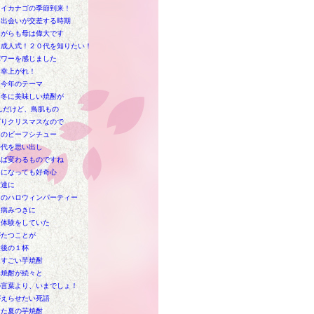
もイカナゴの季節到来！
と出会いが交差する時期
ながらも母は偉大です
は成人式！２０代を知りたい！
パワーを感じました
多幸上がれ！
と今年のテーマ
と冬に美味しい焼酎が
んだけど、鳥肌もの
ぱりクリスマスなので
出のビーフシチュー
時代を思い出し
れば変わるものですね
つになっても好奇心
友達に
日のハロウィンパーティー
は病みつきに
な体験をしていた
がたつことが
最後の１杯
はすごい芋焼酎
み焼酎が続々と
の言葉より、いまでしょ！
がえらせたい死語
また夏の芋焼酎