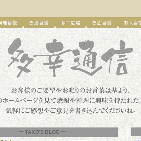
ー TAKO'S BLOG ー
＜＜