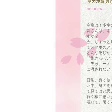
ネガポ辞典
2013.01.26
今晩は！多幸
皆さんは、ネ
すか？
今、ちょっと
でスマホのア
どんな感じか
「飽きっぽい
「失敗」ー＞
に流されない
日常、良く使
い中、身の周
て見てはと思
行く様に思い
混ぜて、暑く