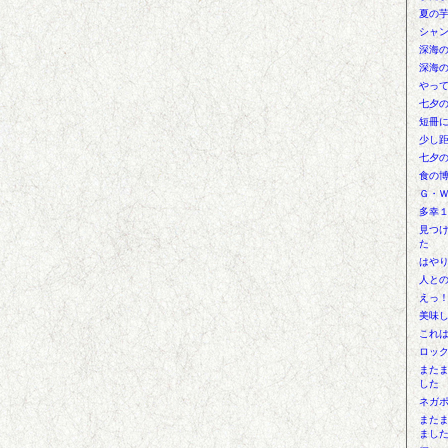
夏の
シャ
深海
深海
やっ
七夕
短冊
少し
七夕
食の
Ｇ・
多幸
見つ
た
はや
人と
えっ
美味
これ
ロッ
また
した
ネガ
また
まし