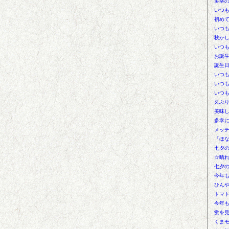
多幸
いつ
初め
いつ
秋か
いつ
お誕
誕生
いつ
いつ
いつ
久ぶ
美味
多幸
メッ
「ほ
七夕
☆晴
七夕
今年
ひんや
トマ
今年
蛍を
くま