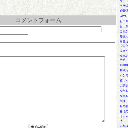
た
本格焼
瞬間燻
GWも
コメントフォーム
お土
お土
これか
外国人
昨日
でし
多幸
今年
予感
15周
夏限定
ポケモ
鱧づ
ご馳
今年
今年
美味
魅力
春は
オッ❗
🍷
これは