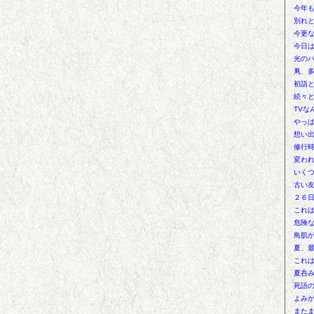
今年
別れ
今更
今日
光の
凧、
初詣
続々
TVな
やっ
想い
修行
変わ
いく
古い
２６
これ
危険
鳥肌
夏、
これ
夏呑
死語
よみ
また