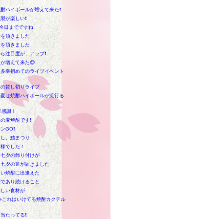
酎ハイボールが増えて来た❗
製が楽しい❗
今日までですね
産を頂きました
産を頂きました
ら注目度が、アップ❗
が増えて来た😊
は多幸初めてのライブイベント
た
初の貸し切りライブ
の夏は焼酎ハイボールが流行る
年感謝！
の麦焼酎です❗
ンGO❗
くし、鱧まつり
走様でした！
も七夕の飾り付けが
も七夕の笹が届きました
しい焼酎に出逢えた
的であり続けること
楽しい食材が
👀これはいけてる焼酎カクテル
当たってる❗