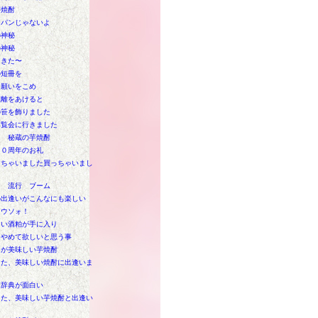
芋焼酎
ンパンじゃないよ
の神秘
の神秘
てきた〜
の短冊を
に願いをこめ
距離をあけると
の笹を飾りました
博覧会に行きました
Ｗ 秘蔵の芋焼酎
１０周年のお礼
けちゃいました買っちゃいまし
り 流行 ブーム
の出逢いがこんなにも楽しい
！ウソォ！
しい酒粕が手に入り
はやめて欲しいと思う事
クが美味しい芋焼酎
また、美味しい焼酎に出逢いま
ポ辞典が面白い
また、美味しい芋焼酎と出逢い
た