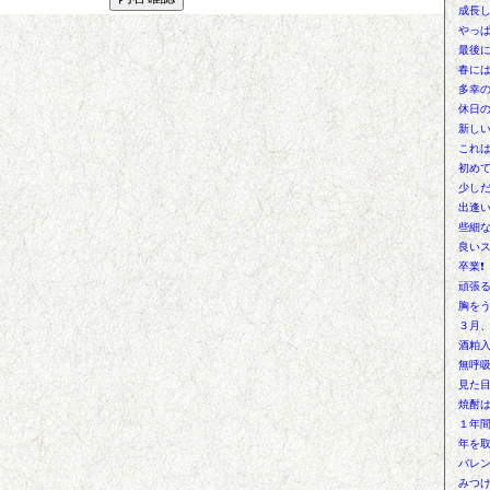
成長
やっぱ
最後
春に
多幸
休日
新しい
これは
初め
少し
出逢
些細な
良いス
卒業❗
頑張る
胸を
３月、
酒粕
無呼
見た目
焼酎は
１年
年を取
バレン
みつ