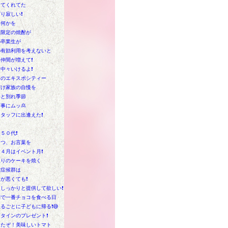
してくれてた
り寂しい❗
に何かを
は限定の焼酎が
の卒業生が
の有効利用を考えないと
仲間が増えて❗
中々いけるよ❗
てのエキスポシティー
だけ家族の自慢を
いと別れ季節
事にムッ🙎
タッフに出逢えた❗
５０代❗
うつ、お言葉を
４月はイベント月❗
入りのケーキを焼く
吸症候群は
が悪くても❗
しっかりと提供して欲しい❗
間で一番チョコを食べる日
るごとに子どもに帰る❗😅
タインのプレゼント❗
けたぞ！美味しいトマト