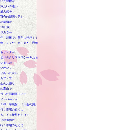
ていた焼酎が
と冷たいの違い
な成人式を
目百合の新酒を呑む
酎の新酒が
10日戎
ージカラ―
新年 焼酎で、新年に乾杯！！
新年 ミィ〜 Ｍｉｅ〜 巳年
にもサンタが
りどりのクリスマスケ―キたち
疑いました
買いかな？
ぱりあったかい
なカフェで
高山のお祭り
目の高山で
に行った飛騨高山にて
ウィンパ―ティー
の１杯 芋焼酎 「大金の露」
も行く市場の近くに
いも、イモ焼酎だらけ！
ぶりの連休に
も行く市場の近くに