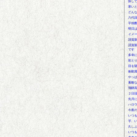
探し
寒い
どん
六代
芋焼
明日は
イメ
謹賀
謹賀
です
多幸
彩と
目を
衝動
やっ
素敵
飛騨
２日
先月
ハロ
今夜
いつ
芋、
久し
いつ