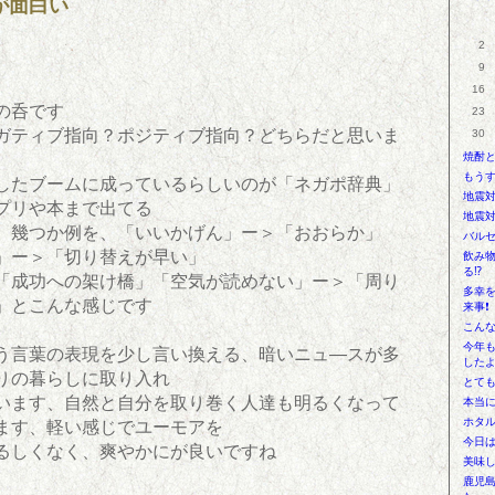
が面白い
2
9
16
の呑です
23
ガティブ指向？ポジティブ指向？どちらだと思いま
30
焼酎
もう
したブームに成っているらしいのが「ネガポ辞典」
地震
プリや本まで出てる
地震
、幾つか例を、「いいかげん」ー＞「おおらか」
バル
」ー＞「切り替えが早い」
飲み
る⁉
「成功への架け橋」「空気が読めない」ー＞「周り
多幸
」とこんな感じです
来事❗
こんな
今年
う言葉の表現を少し言い換える、暗いニュ—スが多
したよ
りの暮らしに取り入れ
とて
います、自然と自分を取り巻く人達も明るくなって
本当
ホタ
ます、軽い感じでユーモアを
今日
るしくなく、爽やかにが良いですね
美味し
鹿児