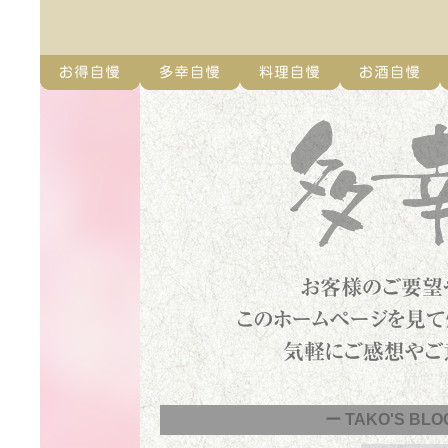
ー TAKO'S BLO