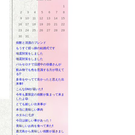
1
2
3
4
5
6
7
8
9
10
11
12
13
14
15
16
17
18
19
20
21
22
23
24
25
26
27
28
29
30
31
焼酎と清酒のブレンド
もうすぐ姪っ娘の結婚式です
地震対策をしました
地震対策をしました
バルセロナで活躍中の俳優さんが
飲み物でも色を意識する方が増えて
る⁉
多幸をやってて良かったと思えた出
来事❗
こんなDMが届いた❗
今年も夏限定の焼酎が集まって来ま
したよ😃
とても嬉しい出来事が
本当に美味しい豚肉
ホタルに七夕
今日は嬉しい事があった！
美味しいお肉を食べて来た❗
鹿児島から美味しい焼酎が届きまし