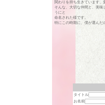
関わりを持ち生きています、
そんな、大切な仲間と、美味
うにと
命名された様です。
特にこの時期に、僕が選んだ
タイトル
お名前