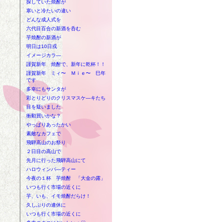
探していた焼酎が
寒いと冷たいの違い
どんな成人式を
六代目百合の新酒を呑む
芋焼酎の新酒が
明日は10日戎
イメージカラ―
謹賀新年 焼酎で、新年に乾杯！！
謹賀新年 ミィ〜 Ｍｉｅ〜 巳年
です
多幸にもサンタが
彩とりどりのクリスマスケ―キたち
目を疑いました
衝動買いかな？
やっぱりあったかい
素敵なカフェで
飛騨高山のお祭り
２日目の高山で
先月に行った飛騨高山にて
ハロウィンパ―ティー
今夜の１杯 芋焼酎 「大金の露」
いつも行く市場の近くに
芋、いも、イモ焼酎だらけ！
久しぶりの連休に
いつも行く市場の近くに