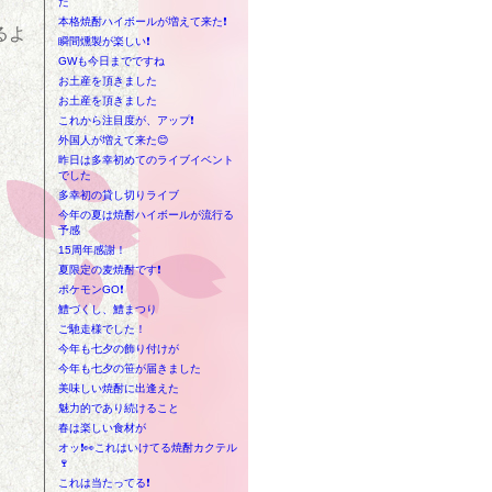
た
本格焼酎ハイボールが増えて来た❗
るよ
瞬間燻製が楽しい❗
GWも今日までですね
お土産を頂きました
お土産を頂きました
これから注目度が、アップ❗
外国人が増えて来た😊
昨日は多幸初めてのライブイベント
でした
多幸初の貸し切りライブ
今年の夏は焼酎ハイボールが流行る
予感
15周年感謝！
夏限定の麦焼酎です❗
ポケモンGO❗
鱧づくし、鱧まつり
ご馳走様でした！
今年も七夕の飾り付けが
今年も七夕の笹が届きました
美味しい焼酎に出逢えた
魅力的であり続けること
春は楽しい食材が
オッ❗👀これはいけてる焼酎カクテル
🍷
これは当たってる❗