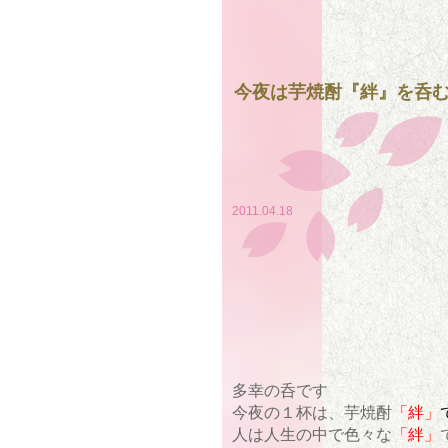
今夜は芋焼酎『絆』を呑
2011.04.18
多幸の呑です
今夜の１杯は、芋焼酎
「絆」
人は人生の中で色々な
「絆」