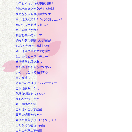
今年もイカナゴの季節到来！
別れと出会いが交差する時期
今更ながらも母は偉大です
今日は成人式！２０代を知りたい！
光のパワーを感じました
凧、多幸上がれ！
初詣と今年のテーマ
続々と冬に美味しい焼酎が
TVなんだけど、鳥肌もの
やっぱりクリスマスなので
想い出のビーフシチュー
修行時代を思い出し
変われば変わるものですね
いくつになっても好奇心
古い友達に
２６日のハロウィンパーティー
これは病みつきに
危険な体験をしていた
鳥肌がたつことが
夏、最後の１杯
これはすごい芋焼酎
夏呑み焼酎が続々と
死語の言葉より、いまでしょ！
よみがえらせたい死語
またまた夏の芋焼酎