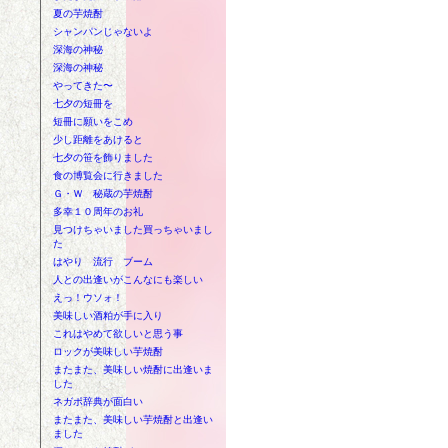
夏の芋焼酎
シャンパンじゃないよ
深海の神秘
深海の神秘
やってきた〜
七夕の短冊を
短冊に願いをこめ
少し距離をあけると
七夕の笹を飾りました
食の博覧会に行きました
Ｇ・Ｗ 秘蔵の芋焼酎
多幸１０周年のお礼
見つけちゃいました買っちゃいまし
た
はやり 流行 ブーム
人との出逢いがこんなにも楽しい
えっ！ウソォ！
美味しい酒粕が手に入り
これはやめて欲しいと思う事
ロックが美味しい芋焼酎
またまた、美味しい焼酎に出逢いま
した
ネガポ辞典が面白い
またまた、美味しい芋焼酎と出逢い
ました