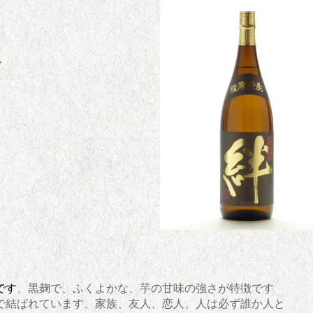
む
です
、黒麹で、ふくよかな、芋の甘味の強さが特徴です
で結ばれています、家族、友人、恋人、人は必ず誰か人と