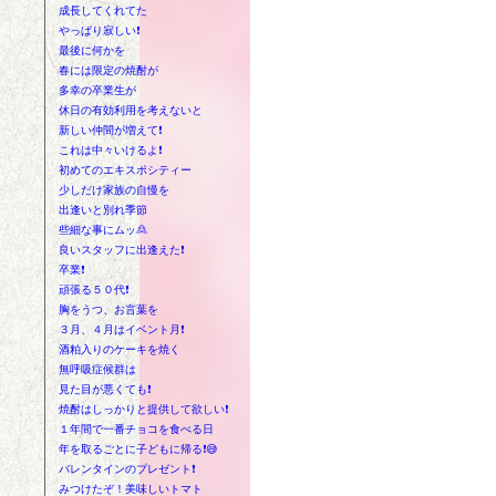
成長してくれてた
やっぱり寂しい❗
最後に何かを
春には限定の焼酎が
多幸の卒業生が
休日の有効利用を考えないと
新しい仲間が増えて❗
これは中々いけるよ❗
初めてのエキスポシティー
少しだけ家族の自慢を
出逢いと別れ季節
些細な事にムッ🙎
良いスタッフに出逢えた❗
卒業❗
頑張る５０代❗
胸をうつ、お言葉を
３月、４月はイベント月❗
酒粕入りのケーキを焼く
無呼吸症候群は
見た目が悪くても❗
焼酎はしっかりと提供して欲しい❗
１年間で一番チョコを食べる日
年を取るごとに子どもに帰る❗😅
バレンタインのプレゼント❗
みつけたぞ！美味しいトマト